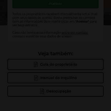
imóveis favoritos:
Todos os proprietários recebem mensalmente um e-mail
Cadastrar
com seus dados de acesso. Basta preencher os campos
com as informações do e-mail e clicar em
"Acessar"
para
ver seus extratos.
Caso não tenha essa informação
entre em contato
conosco e solicite seus dados de acesso.
Veja também:
Guia do proprietário
Manual do Inquilino
Desocupação
Cance
Você tem certeza que deseja
apagar seus imóveis favoritos?