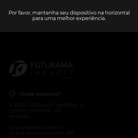
Excluir
Imóveis excluídos com sucesso
Onde estamos?
R. PROF. FERNANDO MOREIRA, 151
CENTRO, CURITIBA - PR.
80410120
Estacionamento próprio
na Rua Saldanha Marinho, 830