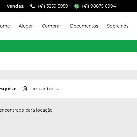
Vendas:
(41) 3259 5959
(41) 98875 6994
ome
Alugar
Comprar
Documentos
Sobre nós
squisa:
Limpar busca
encontrado para locação