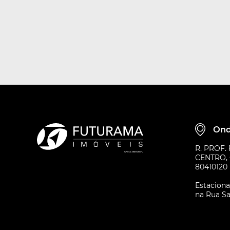
cachoeira
1
campina da barra
3
capela velha
1
centro
2
porto das laranjeiras
2
thomaz coelho
7
Balneario Camboriu
Ond
centro
1
R. PROF.
CENTRO, 
80410120
Balneario Picarras
Estacion
centro
1
na Rua Sa
itacolomi
1