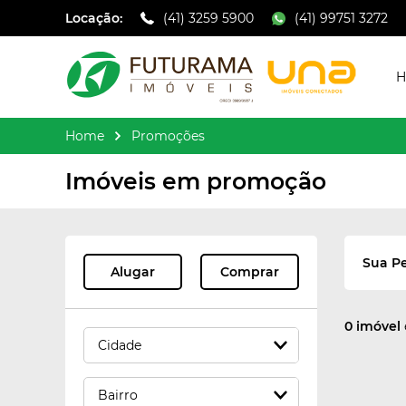
Locação:
(41) 3259 5900
(41) 99751 3272
H
Home
Promoções
Imóveis em promoção
Sua Pe
Alugar
Comprar
0 imóvel
Cidade
Limpar seleção
Bairro
itapeva
1