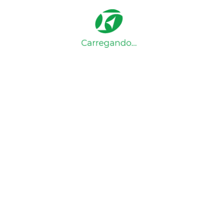
Você tem certeza que deseja apagar seus
imóveis favoritos?
Excluir
Cancelar
Imóveis excluídos com sucesso
Home
Detalhes do imóvel
Detalhes do imóvel
Voltar
Ref:
.
Compartilhe: