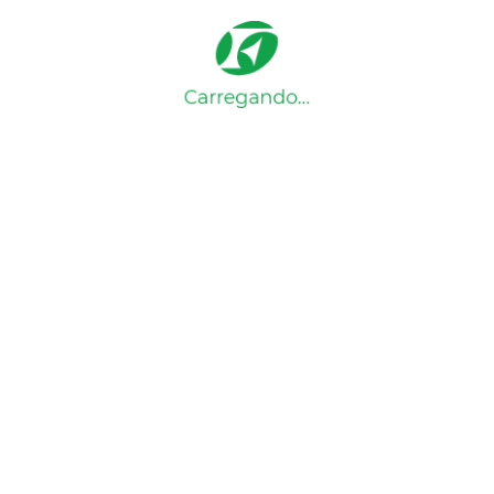
Você tem certeza que deseja apagar seus
imóveis favoritos?
Excluir
Cancelar
Imóveis excluídos com sucesso
Home
Detalhes do imóvel
Detalhes do imóvel
Voltar
Ref:
.
Compartilhe: